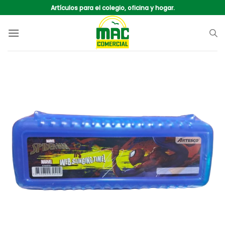
Saltar
Artículos para el colegio, oficina y hogar.
al
contenido