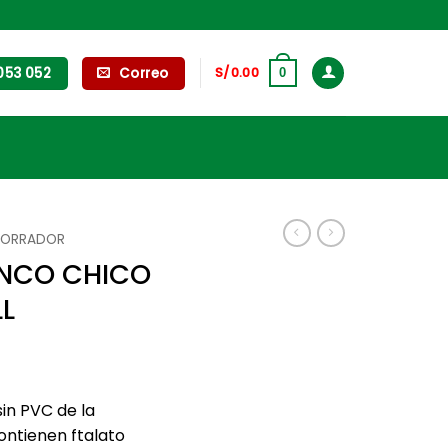
053 052
Correo
S/
0.00
0
BORRADOR
NCO CHICO
LL
sin PVC de la
ntienen ftalato