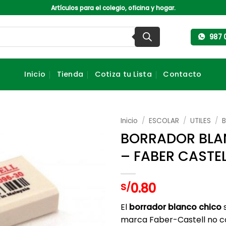
Artículos para el colegio, oficina y hogar.
987 
Inicio
Tienda
Cotiza tu Lista
Contacto
Inicio
/
ESCOLAR
/
UTILES
/
BORRADOR BLA
– FABER CASTE
0.80
S/
El
borrador blanco chico
marca Faber-Castell no co