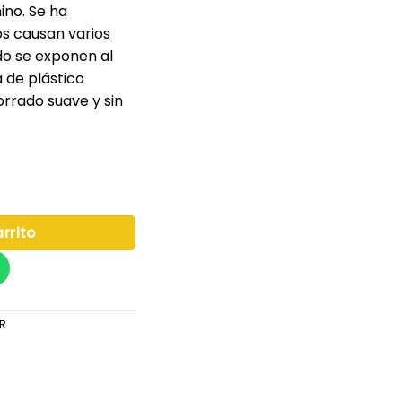
ino. Se ha
os causan varios
do se exponen al
 de plástico
orrado suave y sin
FABER CASTELL cantidad
rrito
R