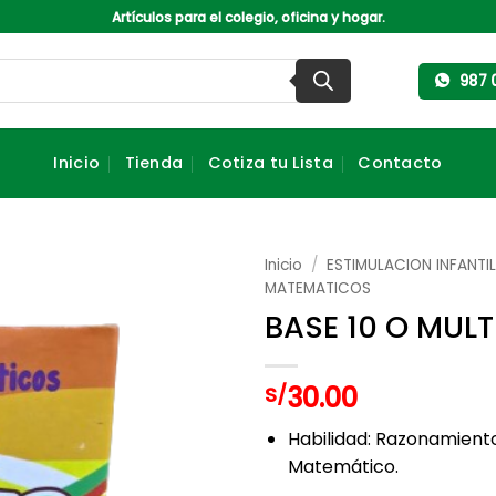
Artículos para el colegio, oficina y hogar.
987 
Inicio
Tienda
Cotiza tu Lista
Contacto
Inicio
/
ESTIMULACION INFANTI
MATEMATICOS
BASE 10 O MULT
30.00
S/
Habilidad: Razonamient
Matemático.