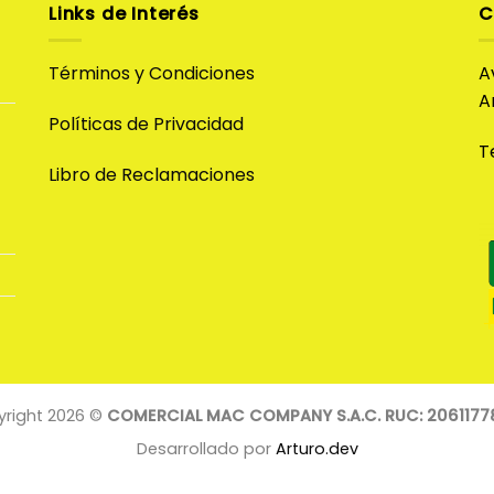
Links de Interés
C
Términos y Condiciones
A
A
Políticas de Privacidad
T
Libro de Reclamaciones
right 2026 ©
COMERCIAL MAC COMPANY S.A.C. RUC: 2061177
Desarrollado por
Arturo.dev