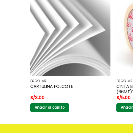
ESCOLAR
ESCOLAR
CINTA E
DI
CARTULINA FOLCOTE
(66MT)
S/
3.00
S/
5.00
Añadir al carrito
Añadir