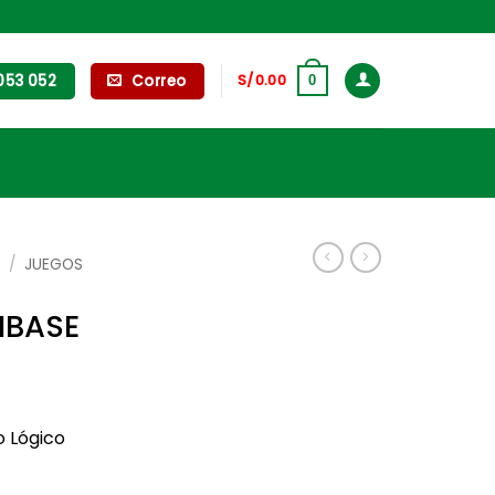
053 052
Correo
S/
0.00
0
L
/
JUEGOS
IBASE
o Lógico