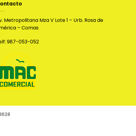
múltiples
ontacto
variantes.
Las
v. Metropolitana Mza V Lote 1 – Urb. Rosa de
opciones
mérica – Comas
se
pueden
elf: 987-053-052
elegir
en
la
página
de
producto
8628