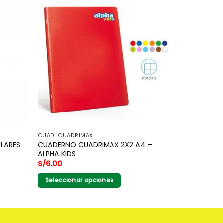
CUAD. CUADRIMAX
ULARES
CUADERNO CUADRIMAX 2X2 A4 –
ALPHA KIDS
S/
6.00
Seleccionar opciones
Este
producto
tiene