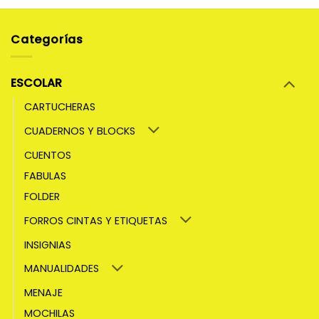
producto
tiene
múltiples
Categorías
variantes.
Las
opciones
ESCOLAR
se
CARTUCHERAS
pueden
elegir
CUADERNOS Y BLOCKS
en
la
CUENTOS
página
FABULAS
de
FOLDER
producto
FORROS CINTAS Y ETIQUETAS
INSIGNIAS
MANUALIDADES
MENAJE
MOCHILAS