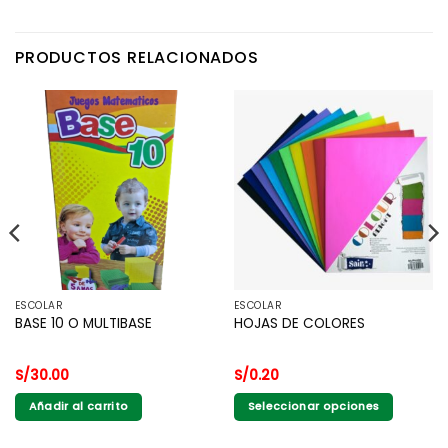
PRODUCTOS RELACIONADOS
ESCOLAR
ESCOLAR
BASE 10 O MULTIBASE
HOJAS DE COLORES
S/
30.00
S/
0.20
Añadir al carrito
Seleccionar opciones
Este